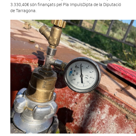
3.330,40€ són finançats pel Pla ImpulsDipta de la Diputació
de Tarragona.